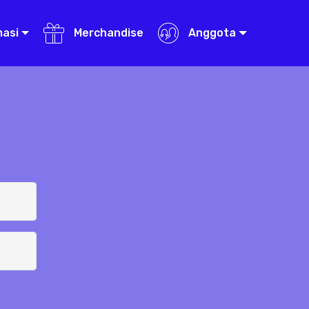
masi
Merchandise
Anggota